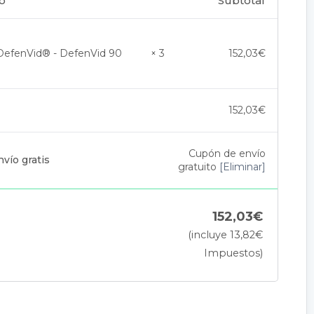
o
Subtotal
DefenVid® - DefenVid 90
× 3
152,03
€
152,03
€
Cupón de envío
vío gratis
gratuito
[Eliminar]
152,03
€
(incluye
13,82
€
Impuestos)