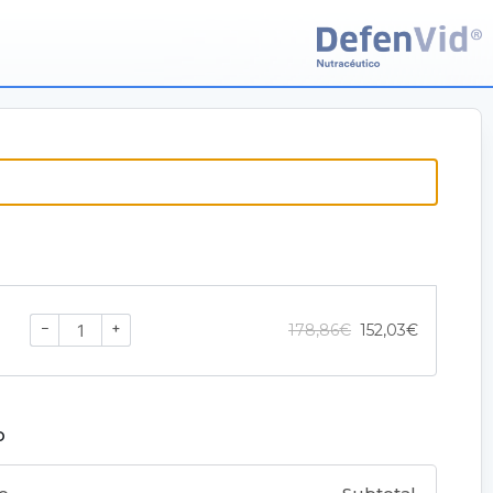
−
+
178,86
€
152,03
€
o