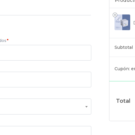
Product
idos
*
Subtotal
Cupón: en
Total