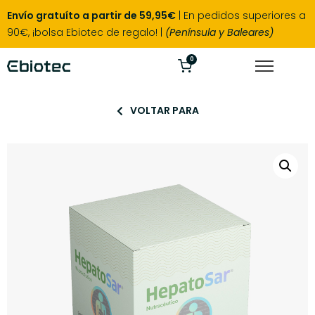
Envío gratuíto a partir de 59,95€
| En pedidos superiores a
90€, ¡bolsa Ebiotec de regalo! |
(Península y Baleares)
0
VOLTAR PARA