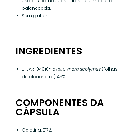
usados como substitutos de uma dieta
balanceada.
Sem glúten.
INGREDIENTES
E-SAR-94010® 57%,
Cynara scolymus
(folhas
de alcachofra) 43%.
COMPONENTES DA
CÁPSULA
Gelatina, E172.