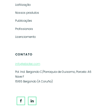
Liofilização
Nossos produtos
Publicações
Profissionais
Licenciamento
CONTATO
info@ebiotec.com
Pol. Ind. Bergondo C/Parroquia de Guisamo, Parcela: A6
Nave F
15165 Bergondo (A Coruña)