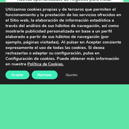
complementos innovadores entre los
Utilizamos cookies propias y de terceros que permiten el
productos que se promocionarán.
funcionamiento y la prestación de los servicios ofrecidos en
el Sitio web, la elaboración de información estadística a
través del análisis de sus hábitos de navegación, así como
mostrarle publicidad personalizada en base a un perfil
El proceso de evaluación de nuevas
elaborado a partir de sus hábitos de navegación (por
oportunidades para ser incluido en la cartera
ejemplo, páginas visitadas). Al pulsar en Aceptar consiente
expresamente el uso de todas las cookies. Si desea
de productos es muy preciso e involucra a
rechazarlas o adaptar su configuración, pulse en
todas las Direcciones del grupo Ebiotec.
Configuración de cookies. Puede obtener más información
en nuestra
Política de Cookies.
Aceptar
Rechazar
Ajustes