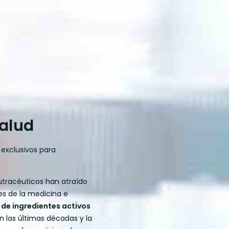
salud
exclusivos para
utracéuticos han atraído
es de la medicina e
 de ingredientes activos
 las últimas décadas y la