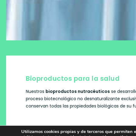
Bioproductos para la salud
Nuestros
bioproductos nutracéuticos
se desarrol
proceso biotecnológico no desnaturalizante exclus
conservan todas las propiedades biológicas de su f
Los bioproductos de Ebiotec derivan de
especies m
Utilizamos cookies propias y de terceros que permiten el