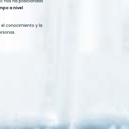
ec nos ha posicionado
mpo a nivel
el conocimiento y la
ersonas.