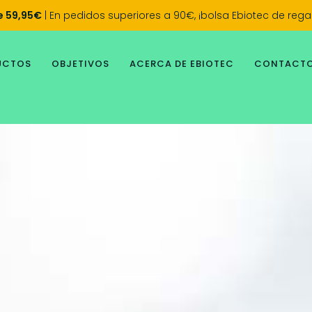
de 59,95€
| En pedidos superiores a 90€, ¡bolsa Ebiotec de regal
UCTOS
OBJETIVOS
ACERCA DE EBIOTEC
CONTACT