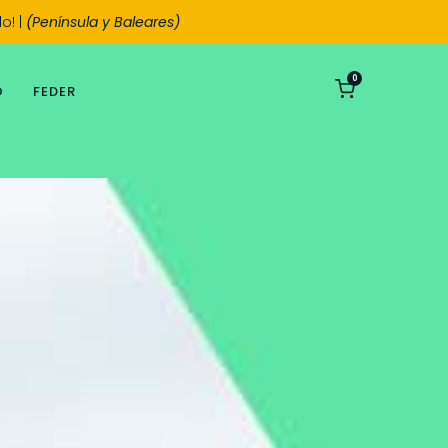
o! |
(Península y Baleares)
0
O
FEDER